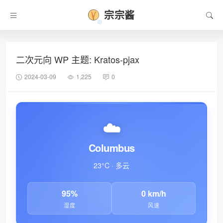
宗宗酱
二次元向 WP 主题: Kratos-pjax
2024-03-09
1,225
0
☁️
❆
Columbus
23°C · 多云
95%
0 km/h
湿度
风速