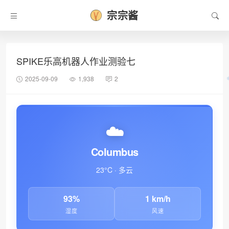
宗宗酱
SPIKE乐高机器人作业测验七
2025-09-09
1,938
2
☁️
Columbus
23°C · 多云
93%
1 km/h
湿度
风速