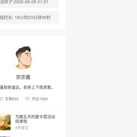
跃于 2026-08-08 01:31
线时长:
18小时23分钟36秒
宗宗酱
漫其修道远，吾将上下而求索。
文章
833
评论
1569
为期五天的夏令营活动
结束啦
8条留言