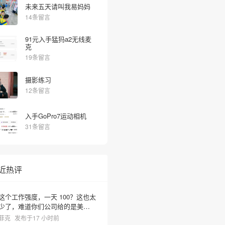
未来五天请叫我易妈妈
14条留言
91元入手猛犸a2无线麦
克
19条留言
摄影练习
12条留言
入手GoPro7运动相机
31条留言
近热评
这个工作强度，一天 100？这也太
少了，难道你们公司给的是美元
啊？
菲克
发布于17 小时前