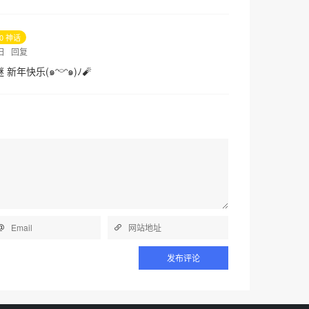
10 神话
3日
回复
谜
新年快乐(๑ᵔ⌔ᵔ๑)ﾉ🧨