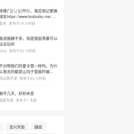
哈喽(*≧∪≦)👋🏻，落花雨记更换
域名https://www.biubiubiu.me/，
麻烦更新下哦
夏末
发布于19 小时前
虽说报酬不多，但是我挺羡慕可以
出去玩的
Vind
发布于23 小时前
不对啊我们的夏令营一样吗，为什
么我去的都是山沟子里面的偏僻之
地但非常热很容易把人晒死然后又
西瓜猜字谜
发布于23 小时前
有神奇教官莫名奇妙乱吼并且菜里
有树枝虫子很容易吃死
躺平几天，好好休息
我是军爸
发布于1 天前
龙兴天街
龋齿