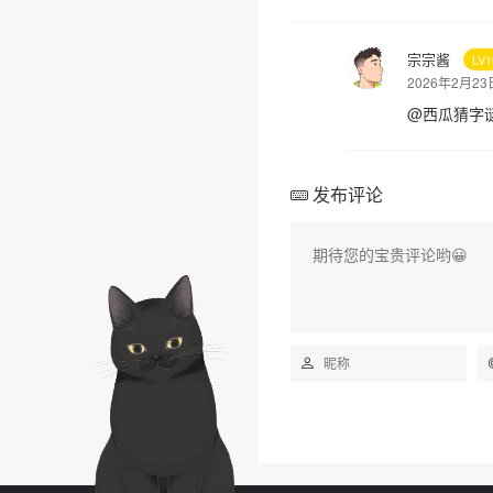
宗宗酱
LV
2026年2月2
@
西瓜猜字
发布评论