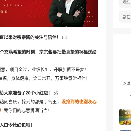
最后活
总在
直以来对宗宗酱的关注与陪伴！
🙇‍♀️
个充满希望的时刻，宗宗酱要把最真挚的祝福送给
意，项目全过，业绩长虹，升职加薪不是梦！
幸福，身体健康，笑口常开，万事胜意常相伴！
❄
路漫
给大家准备了20个小红包！
💰
热闹喜庆，抢到的都是手气王，
没抢到的也别灰心
！
爱你们的心意满满当当！
入口令抢红包吧！