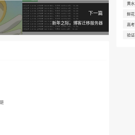
黄水
下一篇
鲜花
r
新年之际，博客迁移服务器
高考
验证
是