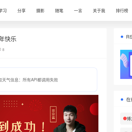
学习
分享
摄影
随笔
一言
关于我
排行榜
R
年快乐
8
取天气信息：所有API都调用失败
在
博