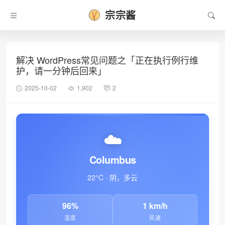
宗宗酱
解决 WordPress常见问题之「正在执行例行维
❄
护，请一分钟后回来」
2025-10-02
1,902
2
☁️
Columbus
22°C · 阴，多云
96%
1 km/h
湿度
风速