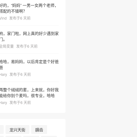
好的，“妈妈” 一男一女两个老师，
搭配的不错啊？
Vind
发布于6 天前
哟，家门啦，网上真的好少遇到家
门。
全局变量
发布于6 天前
哈哈，易妈妈，以后肯定是个好爸
爸
Hary
发布于6 天前
再整个绒绒的套，上来就，你好我
能给你别个麦吗，很专业，哈哈
Hary
发布于6 天前
龙兴天街
龋齿