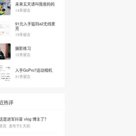
未来五天请叫我易妈妈
14条留言
91元入手猛犸a2无线麦
克
19条留言
摄影练习
12条留言
入手GoPro7运动相机
31条留言
近热评
这是进军抖音 vlog 博主了？
菲克
发布于5 天前