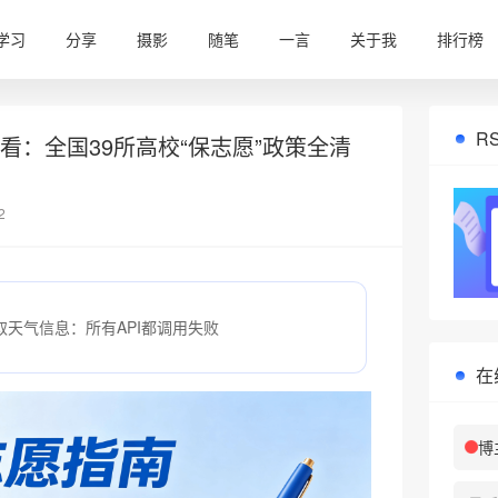
学习
分享
摄影
随笔
一言
关于我
排行榜
R
必看：全国39所高校“保志愿”政策全清
2
取天气信息：所有API都调用失败
在
博