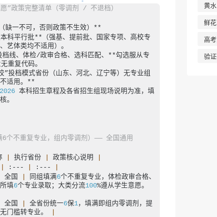
❆
黄水
保志愿”政策完整清单（零调剂 / 不退档）
鲜花
件（缺一不可，否则政策不生效）**
普通本科平行批**（强基、提前批、国家专项、高校专
高考
、艺体类均不适用）。
验证
投档线、体检/政审合格、选科匹配、**勾选服从专
业无重复代码。
+院校”投档模式省份（山东、河北、辽宁等）无专业组
不适用。**
2026
 本科招生章程及各省招生组现场说明为准，填
核。
填满6个不重复专业，组内零调剂）—— 全国通用
称 
|
 执行省份 
|
 政策核心说明 
|
 
|
 :--- 
|
 :--- 
|
|
 全国 
|
 同组填满
6
个不重复专业，体检政审合格、
所填
6
个专业录取；大类分流
100
%遵从学生意愿。 
|
 全国 
|
 全省份统一
6
保
1
，填满即组内零调剂，提
无门槛转专业。 
|