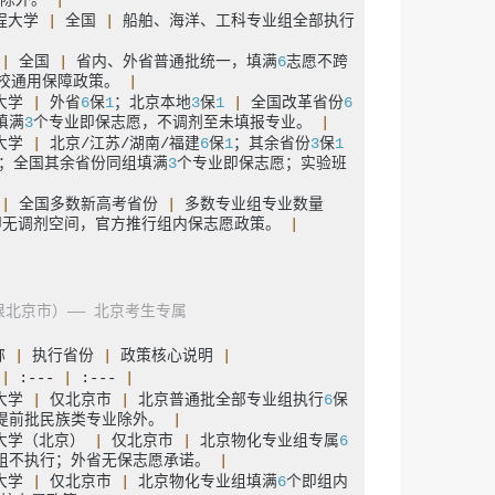
除外。 
|
程大学 
|
 全国 
|
 船舶、海洋、工科专业组全部执行
 
|
 全国 
|
 省内、外省普通批统一，填满
6
志愿不跨
校通用保障政策。 
|
大学 
|
 外省
6
保
1
；北京本地
3
保
1
|
 全国改革省份
6
填满
3
个专业即保志愿，不调剂至未填报专业。 
|
大学 
|
 北京/江苏/湖南/福建
6
保
1
；其余省份
3
保
1
；全国其余省份同组填满
3
个专业即保志愿；实验班
 
|
 全国多数新高考省份 
|
 多数专业组专业数量
即无调剂空间，官方推行组内保志愿政策。 
|
仅限北京市）—— 北京考生专属
称 
|
 执行省份 
|
 政策核心说明 
|
 
|
 :--- 
|
 :--- 
|
大学 
|
 仅北京市 
|
 北京普通批全部专业组执行
6
保
提前批民族类专业除外。 
|
大学（北京） 
|
 仅北京市 
|
 北京物化专业组专属
6
组不执行；外省无保志愿承诺。 
|
大学 
|
 仅北京市 
|
 北京物化专业组填满
6
个即组内