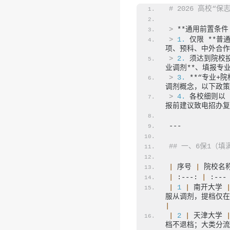
# 2026 高校“
>
 **通用前置条
>
1.
 仅限 **
项、预科、中外合作
>
2.
 须达到院校
业调剂**、填报专
>
3.
 **“专业
调剂概念，以下政策
>
4.
 各校细则以 
报前建议致电招办复
---
## 一、6保1（
|
 序号 
|
 院校名
|
 :---: 
|
 :---
|
1
|
 南开大学 
服从调剂，提档仅在
|
|
2
|
 天津大学 
档不退档；大类分流