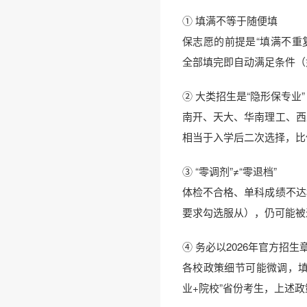
① 填满不等于随便填
保志愿的前提是“填满不重
全部填完即自动满足条件（
② 大类招生是“隐形保专业”
南开、天大、华南理工、西
相当于入学后二次选择，比
③ “零调剂”≠“零退档”
体检不合格、单科成绩不达
要求勾选服从），仍可能被
④ 务必以2026年官方招生
各校政策细节可能微调，填
业+院校”省份考生，上述