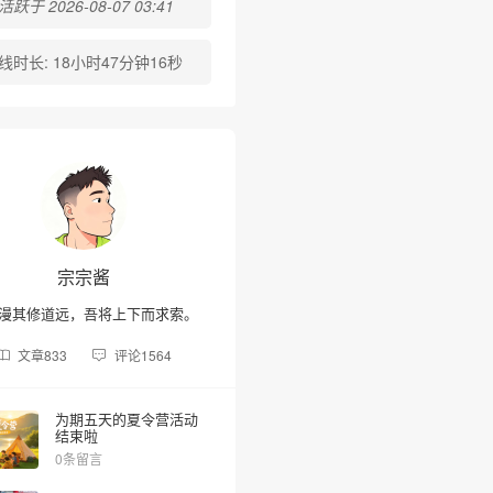
跃于 2026-08-07 03:41
线时长:
18小时47分钟16秒
宗宗酱
漫其修道远，吾将上下而求索。
文章
833
评论
1564
为期五天的夏令营活动
结束啦
0条留言