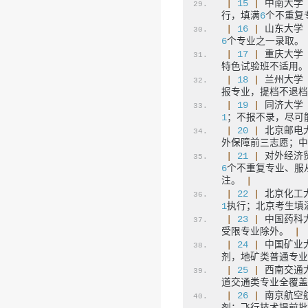
|
15
|
 中南大学
行，填满
6
个不重复
|
16
|
 山东大学
6
个专业之一录取。
|
17
|
 重庆大学
特色试验班不适用。
|
18
|
 兰州大学
报专业，提档不退档
|
19
|
 同济大学
1
；不报不录，尽可
|
20
|
 北京邮电
外保障前三志愿；中
|
21
|
 对外经济
6
个不重复专业、服
注。 
|
|
22
|
 北京化工
1
执行；北京考生填
|
23
|
 中国药科
受限专业除外。 
|
|
24
|
 中国矿业
剂，地矿类普通专业
|
25
|
 西南交通
道交通类专业全覆盖
|
26
|
 南京航空