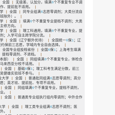
|
 全国 
|
 无级差、认加分，填满
6
个不重复专业不调
作、提前批不适用。 
|
学 
|
 全国 
|
 同专业组满
6
志愿零调剂；大类分流自
班除外）。 
|
学 
|
 全国 
|
 填满
6
个不重复专业提档不调剂；大类
主修方向。 
|
学 
|
 全国 
|
 理工科通用，填满
6
个不重复专业，提
剂；入学可自主跨学院分流。 
|
学 
|
 全国（辽宁额外优待） 
|
 全国统一
6
保
1
；辽
签约保前三志愿，学域内专业自由选择。 
|
|
 全国专业组投档省份 
|
 全国
6
保
1
；上海考生填满
；提档零调剂、不退档。 
|
本部） 
|
 全国 
|
 同组填满
6
个不重复专业，体检合
马来西亚分校不适用。 
|
 
|
 全国 
|
 基础
6
保
1
；理工科考生满足分数，前三
吴健雄实验班不参与。 
|
业大学 
|
 全国 
|
 普通批同组满
6
志愿零调剂；高分
愿；英才班、提前批、专项不适用。 
|
 
|
 全国 
|
 同组填满
6
个不重复专业，提档不调剂，
业。 
|
 
|
 全国 
|
 普通类专业组执行组内零调剂；中外合作
大学 
|
 全国 
|
 理工类专业组满
6
志愿不调剂；医
外。 
|