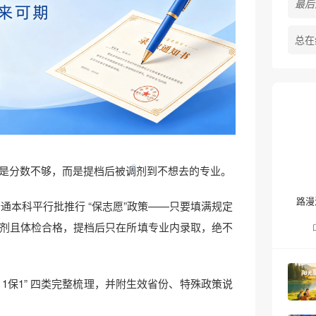
最后活
•
总在
是分数不够，而是提档后被调剂到不想去的专业。
路漫
在普通本科平行批推行 “保志愿”政策——只要填满规定
剂且体检合格，提档后只在所填专业内录取，绝不
 3保1 / 1保1” 四类完整梳理，并附生效省份、特殊政策说