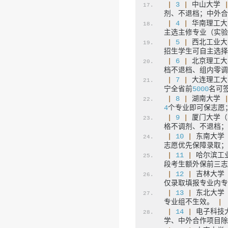
|
3
|
 中山大学 
剂、不退档；中外合
|
4
|
 华南理工大
主选主修专业（实验
|
5
|
 西北工业大
招生学生可自主选择
|
6
|
 北京理工大
档不退档、组内零调
|
7
|
 大连理工大
宁全省前
5000
名可
|
8
|
 湖南大学 
4
个专业即可保志愿
|
9
|
 厦门大学（
格不调剂、不退档；
|
10
|
 东南大学
志愿优先保障录取；
|
11
|
 哈尔滨工
段考生额外保前三志
|
12
|
 吉林大学
仅录取填报专业内专
|
13
|
 东北大学
专业组不生效。 
|
|
14
|
 电子科技
学、中外合作项目除