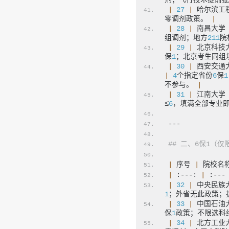
剂；飞行技术提前批
|
27
|
 哈尔滨工
零调剂政策。 
|
|
28
|
 南昌大学
组调剂；地方
211
院
|
29
|
 北京科技
保
1
；北京考生同组
|
30
|
 西安交通
|
4
个指定省份
6
保
1
不参与。 
|
|
31
|
 江南大学
≤
6
，填满全部专业
---
## 二、6保1（
|
 序号 
|
 院校名
|
 :---: 
|
 :---
|
32
|
 中央民族
1
；外省无此政策；
|
33
|
 中国石油
保
1
政策；不限选科
|
34
|
 北方工业