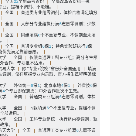
 
|
 全国
22
个新高考省份 
|
 全部改革省份统一执
专业，提档不调剂、不退档。 
|
 
|
 全国 
|
 普通类专业组零调剂，体检合格满足填报
 
|
 
|
 全国 
|
 大部分专业组执行满
6
志愿零调剂；少数
 
|
 
|
 全国 
|
 同组填满
6
个不重复专业，不调剂至未填
。 
|
 
|
 全国 
|
 普通专业组
6
保
1
；特色实验班执行
3
保
能优先满足靠前志愿。 
|
大学 
|
 全国 
|
 仅限普通理工科专业组；高分考生额
外合作、专项批不适用。 
|
贸易大学 
|
 除“专业+院校”省份外全国通用 
|
 填满
从调剂，仅在填报专业内录取，官方招生章程明确标
大学 
|
 外省统一
6
保
1
；北京本地
4
保
1
|
 外省按
6
保
满
4
个专业即保志愿；中外合作批次不生效。 
|
大学 
|
 全国 
|
 普通类专业组满
6
志愿零调剂，体检
大学 
|
 全国 
|
 同组填满
6
个不重复专业，提档不调
全部适用。 
|
大学 
|
 全国 
|
 工科专业组统一执行组内零调剂，轨
政策。 
|
航天大学 
|
 全国 
|
 普通理工类专业组满
6
志愿不调