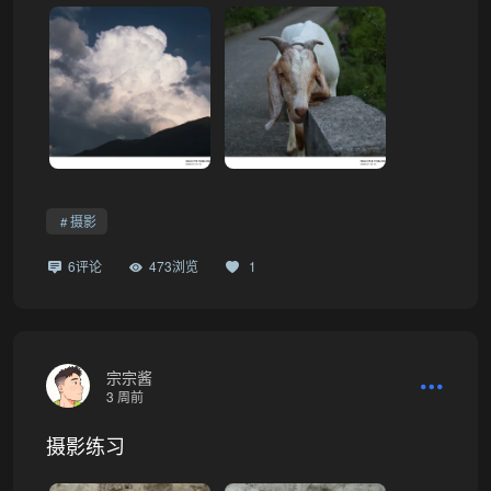
摄影
6评论
473浏览
1
宗宗酱
3 周前
摄影练习