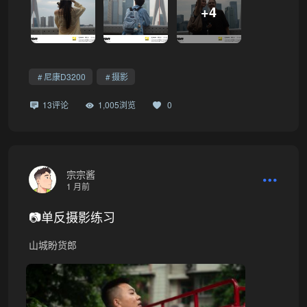
+4
尼康D3200
摄影
13评论
1,005浏览
0
宗宗酱
1 月前
📷单反摄影练习
山城盼货郎