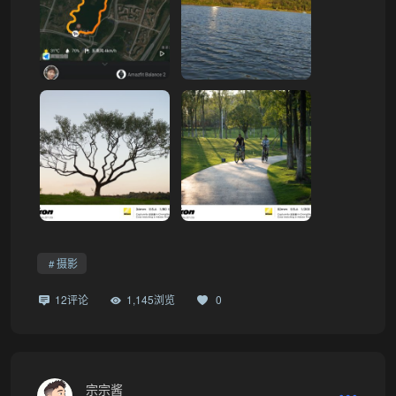
摄影
12评论
1,145浏览
0
宗宗酱