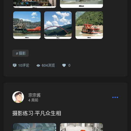
摄影
10评论
604浏览
0
❅
宗宗酱
4 周前
摄影练习·平凡众生相