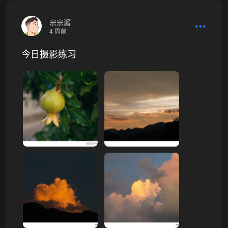
宗宗酱
4 周前
今日摄影练习