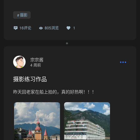
摄影
16评论
805浏览
1
宗宗酱
4 周前
摄影练习作品
昨天回老家在船上拍的，真的好热啊！！！