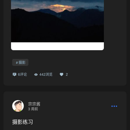
❆
摄影
6评论
442浏览
2
宗宗酱
3 周前
摄影练习