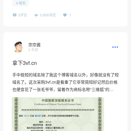
域名
3评论
3,906浏览
1
宗宗酱
2 年前
拿下3vf.cn
手中极短的域名除了我这个博客域名以外，好像就没有了短
域名了。这次采购3vf.cn是看重了它非常简短好记然后价格
也便宜花了一张毛爷爷，留着作为商标名称“三维狐”的…