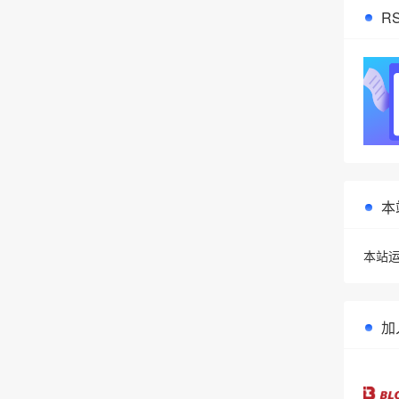
R
本
本站运
加