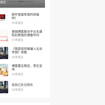
条留言
邮件里面有我的祝福
哟！
40条留言
壹個博客聚合平台无通
知封禁我的博客RSS
37条留言
《我是如何被骗入北派
传销》续集
36条留言
博客重在稳定，贵在坚
持
32条留言
祝自己生日快乐
32条留言