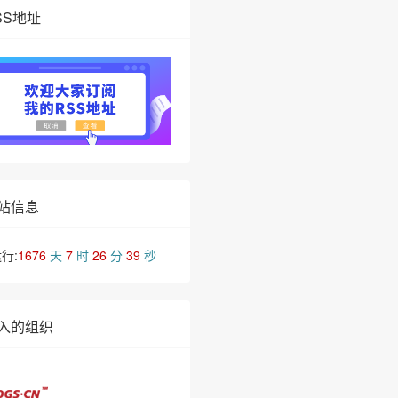
SS地址
站信息
行:
1676
天
7
时
26
分
40
秒
入的组织