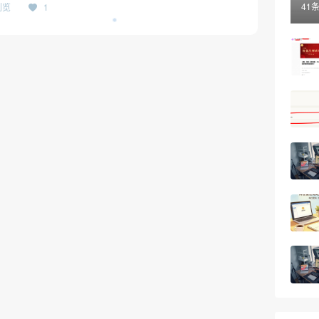
41
浏览
1
❅