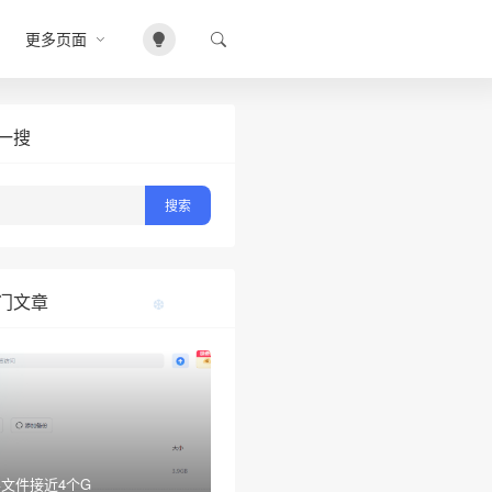
❅
更多页面
一搜
门文章
文件接近4个G