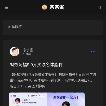
宗宗酱
❆
体脂秤
宗宗酱
1 月前
蚂蚁阿福9.9亓买联名体脂秤
【蚂蚁阿福9.9亓买联名体脂秤】 蚂蚁阿福APP首页“科学减
重”->先花39.9亓买体脂秤->到了测一下送30亓通用红包，
相当于9.9亓买 蛮划算的…