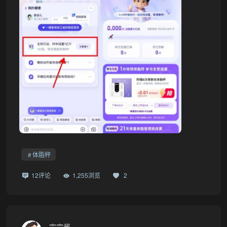
体脂秤
12评论
1,255浏览
2
宗宗酱