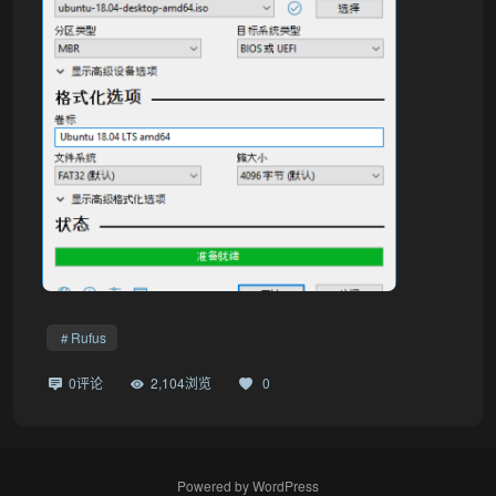
Rufus
0评论
2,104浏览
0
Powered by
WordPress