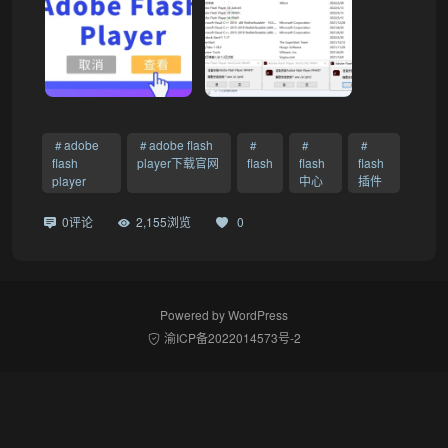
adobe
adobe flash
flash
player下载官网
flash
flash
flash
player
中心
插件
0评论
2,155浏览
0
Powered by
WordPress
渝ICP备2022014573号-2