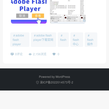
adobe
adobe flash
flash
player下载官网
flash
flash
flash
player
中心
插件
0评论
2,156浏览
0
Powered by
WordPress
渝ICP备2022014573号-2