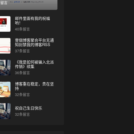
条留言
邮件里面有我的祝福
哟！
40条留言
壹個博客聚合平台无通
知封禁我的博客RSS
37条留言
《我是如何被骗入北派
传销》续集
36条留言
博客重在稳定，贵在坚
持
32条留言
祝自己生日快乐
32条留言