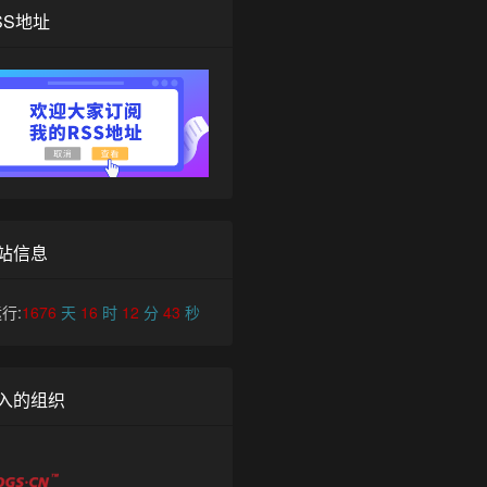
SS地址
站信息
行:
1676
天
16
时
12
分
44
秒
入的组织