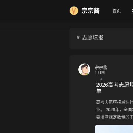
宗宗酱
首页
志愿填报
宗宗酱
1 月前
2026高考志
单
高考志愿填报最怕
业。 2026年，全
要填满规定数量的
❆