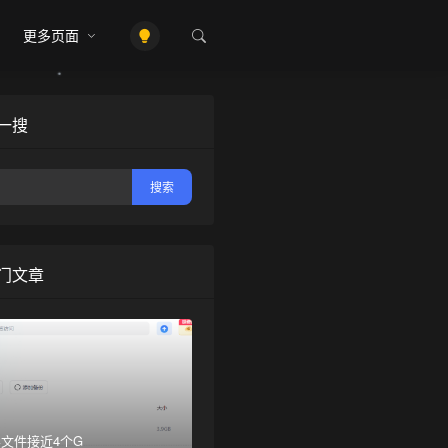
❆
更多页面
一搜
•
门文章
文件接近4个G