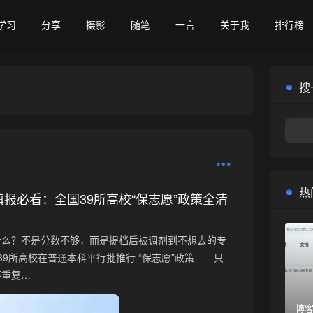
学习
分享
摄影
随笔
一言
关于我
排行榜
搜
热
愿填报必看：全国39所高校“保志愿”政策全清
什么？不是分数不够，而是提档后被调剂到不想去的专
国39所高校在普通本科平行批推行 “保志愿”政策——只
不重复…
博客