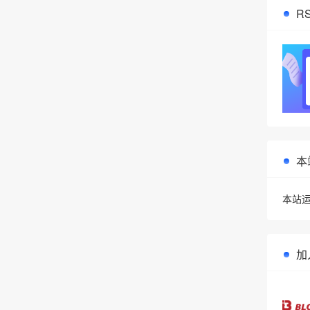
R
❄
本
本站运
加