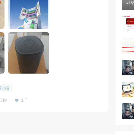
41
❆
米小爱
21浏览
2