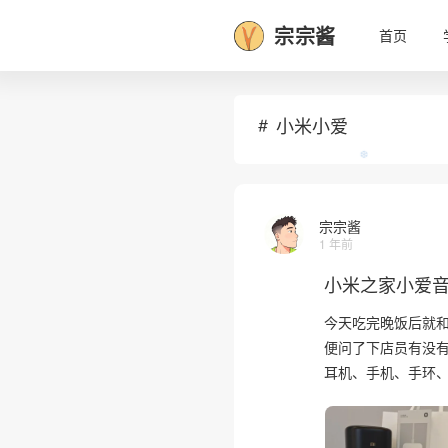
宗宗酱
•
首页
小米小爱
宗宗酱
1 年前
小米之家小爱
今天吃完晚饭后就
便问了下店员有没
❆
耳机、手机、手环