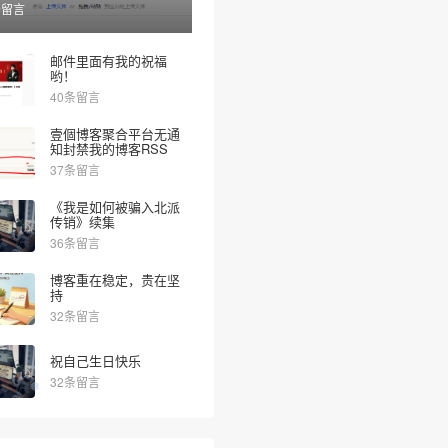
条留言
邮件里面有我的祝福
哟！
40条留言
壹個博客聚合平台无通
知封禁我的博客RSS
37条留言
《我是如何被骗入北派
传销》续集
36条留言
博客重在稳定，贵在坚
持
32条留言
祝自己生日快乐
32条留言