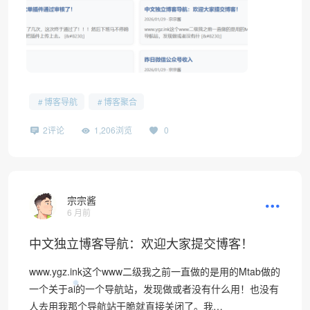
博客导航
博客聚合
2评论
1,206浏览
0
宗宗酱
6 月前
中文独立博客导航：欢迎大家提交博客！
www.ygz.ink这个www二级我之前一直做的是用的Mtab做的
一个关于ai的一个导航站，发现做或者没有什么用！也没有
人去用我那个导航站干脆就直接关闭了。我…