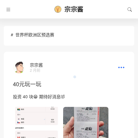
宗宗酱
世界杯欧洲区预选赛
宗宗酱
2 月前
❆
40元玩一玩
投资 40 块😁 ​期待好消息🤣
•