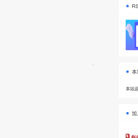
R
本
本站运
加