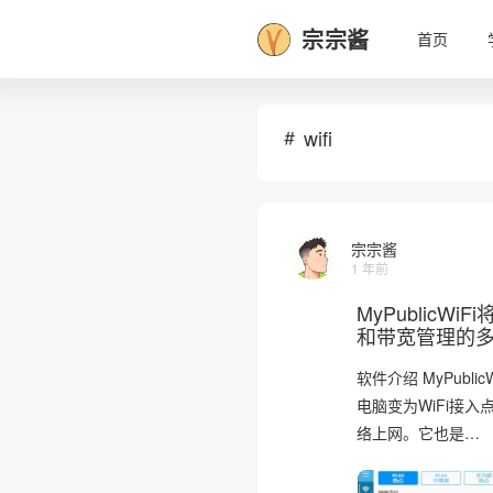
宗宗酱
首页
wifi
宗宗酱
1 年前
MyPublic
和带宽管理的多
软件介绍 MyPub
电脑变为WiFi接
络上网。它也是…