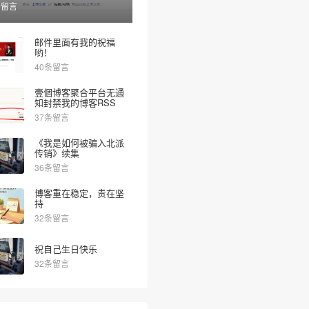
条留言
邮件里面有我的祝福
哟！
40条留言
壹個博客聚合平台无通
知封禁我的博客RSS
37条留言
《我是如何被骗入北派
传销》续集
36条留言
博客重在稳定，贵在坚
持
32条留言
祝自己生日快乐
32条留言