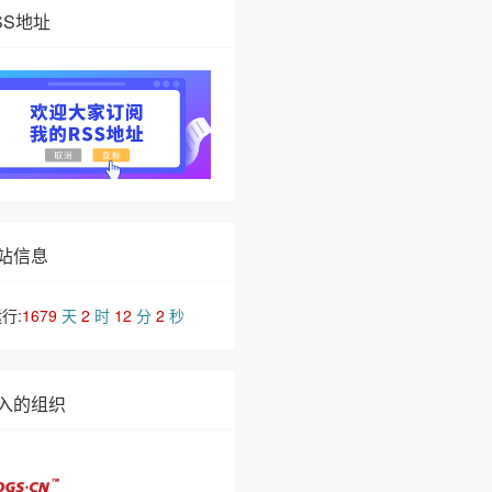
SS地址
站信息
行:
1679
天
2
时
12
分
2
秒
入的组织