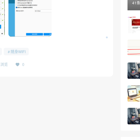
41
•
随身WIFI
12浏览
0
❅