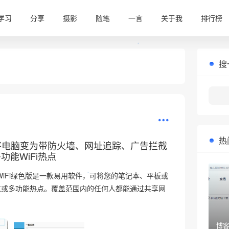
学习
分享
摄影
随笔
一言
关于我
排行榜
搜
•
热
WiFi将电脑变为带防火墙、网址追踪、广告拦截
功能WiFi热点
licWiFi绿色版是一款易用软件，可将您的笔记本、平板或
入点或多功能热点。覆盖范围内的任何人都能通过共享网
博客