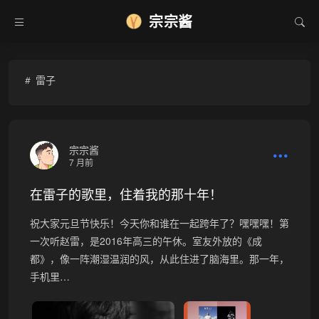
❆
宗宗酱
雷子
宗宗酱
7 月前
在雷子的歌里，住着我的那十年！
祝大家元旦节快乐！今天你和谁在一起跨年了？嘿嘿嘿！第
•
一次听赵雷，是2016年高三的午休。室友外放的《成
都》，像一阵潮湿温润的风，从此住进了脑海里。那一年，
手机里…