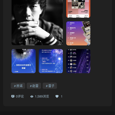
民谣
赵雷
雷子
0评论
1,589浏览
1