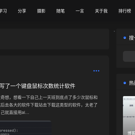
学习
分享
摄影
随笔
一言
关于我
排行榜
搜
•
热
用ai写了一个键盘鼠标次数统计软件
发奇想，想看一下自己上一天班到底点了多少次鼠标和
然后去各大的软件下载站去下载这类型的软件，太老了
己就直接用ai…
博客