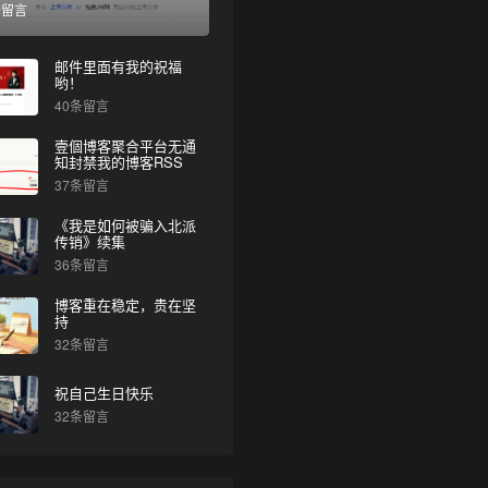
条留言
•
邮件里面有我的祝福
哟！
40条留言
壹個博客聚合平台无通
知封禁我的博客RSS
37条留言
《我是如何被骗入北派
传销》续集
36条留言
博客重在稳定，贵在坚
持
32条留言
祝自己生日快乐
32条留言