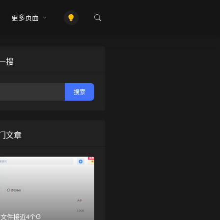
更多页面
❅
一搜
门文章
文件接近4个G