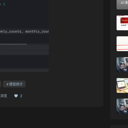
41
键鼠统计
17浏览
2