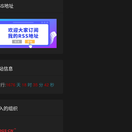
SS地址
站信息
行:
1676
天
18
时
35
分
42
秒
入的组织