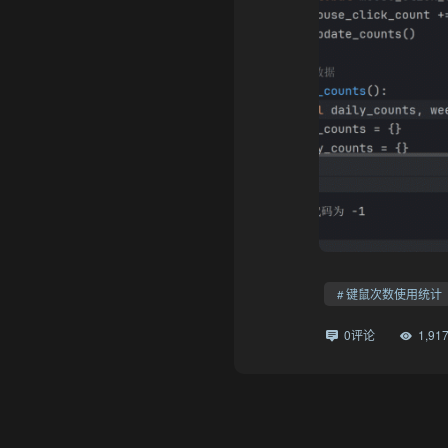
键鼠次数使用统计
0评论
1,9