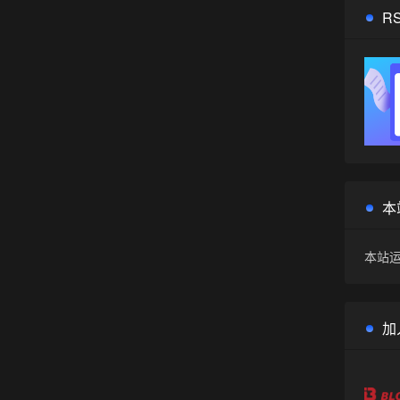
R
本
本站运
加