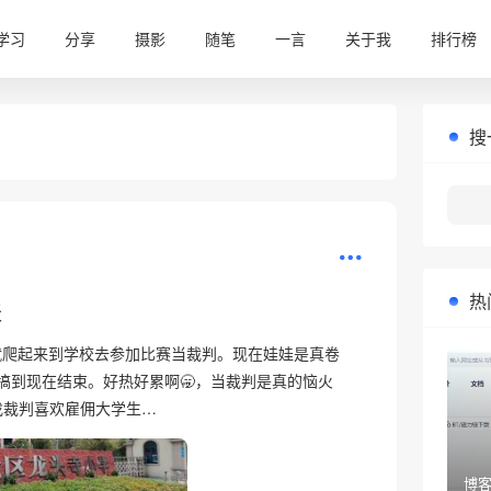
学习
分享
摄影
随笔
一言
关于我
排行榜
搜
热
天
就爬起来到学校去参加比赛当裁判。现在娃娃是真卷
搞到现在结束。好热好累啊🥱，当裁判是真的恼火
找裁判喜欢雇佣大学生…
博客