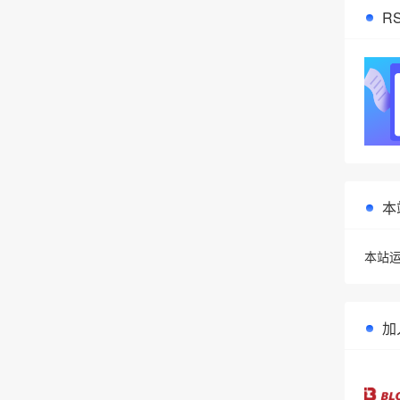
R
本
本站运
加