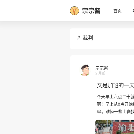
宗宗酱
首页
裁判
宗宗酱
2 月前
又是加班的一
今天早上六点二十
啊！早上从8点开始
😫。难怪一些比赛