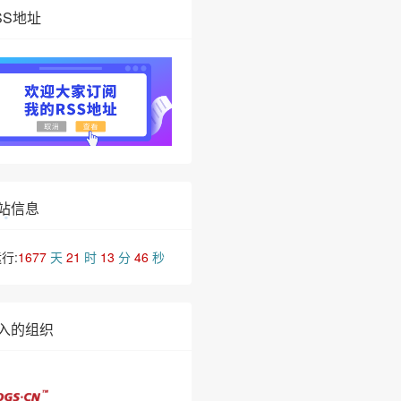
SS地址
站信息
行:
1677
天
21
时
13
分
46
秒
入的组织
•