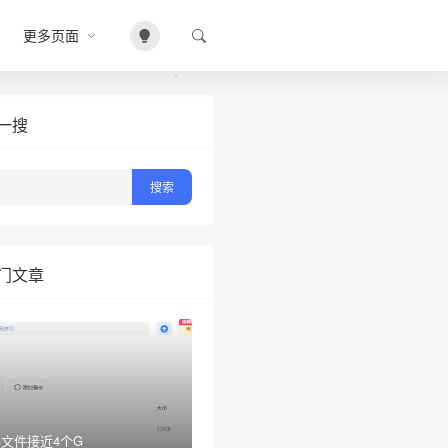
❄
更多页面
一搜
•
门文章
文件接近4个G