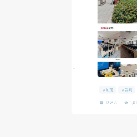
加班
裁判
13评论
1,
❆