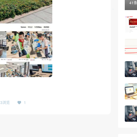
41
013浏览
1