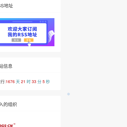
SS地址
站信息
行:
1676
天
21
时
33
分
6
秒
入的组织