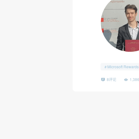
Microsoft Rewards
8评论
1,3