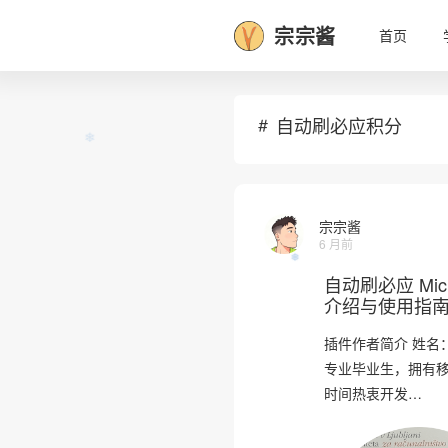
宗宗酱
首页
自动刷必应积分
宗宗酱
6 月前
自动刷必应 Micr
❄
介绍与使用指
插件作者简介 姓名：斯
专业毕业生，拥有
❅
时间热衷开发…