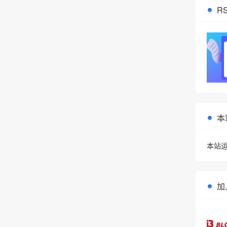
R
本
本站运
加