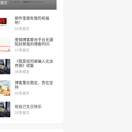
条留言
邮件里面有我的祝福
哟！
40条留言
壹個博客聚合平台无通
知封禁我的博客RSS
37条留言
《我是如何被骗入北派
传销》续集
36条留言
博客重在稳定，贵在坚
持
32条留言
祝自己生日快乐
32条留言