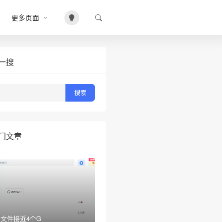
更多页面
❄
一搜
门文章
文件接近4个G