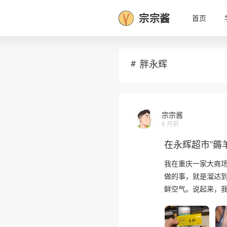
宗宗酱
首页
胖永辉
宗宗酱
6 月前
在永辉超市”薅
我在重庆一家大商
做的事，就是溜达到
鲜空气。说起来，