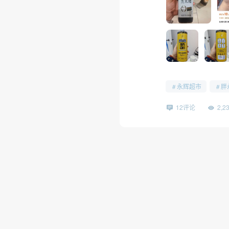
永辉超市
胖
12评论
2,