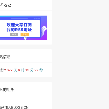
SS地址
站信息
行:
1677
天
6
时
15
分
27
秒
入的组织