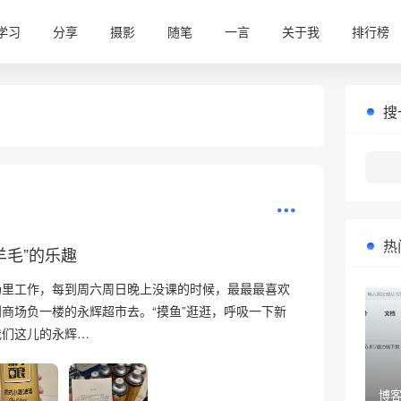
•
学习
分享
摄影
随笔
一言
关于我
排行榜
搜
热
羊毛”的乐趣
场里工作，每到周六周日晚上没课的时候，最最最喜欢
商场负一楼的永辉超市去。“摸鱼”逛逛，呼吸一下新
我们这儿的永辉…
博客