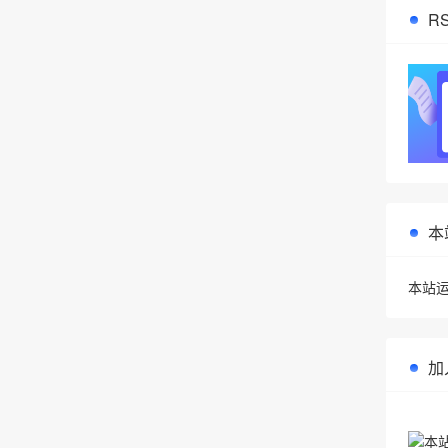
R
本
本站运
加