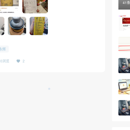
41
永辉
230浏览
2
❄