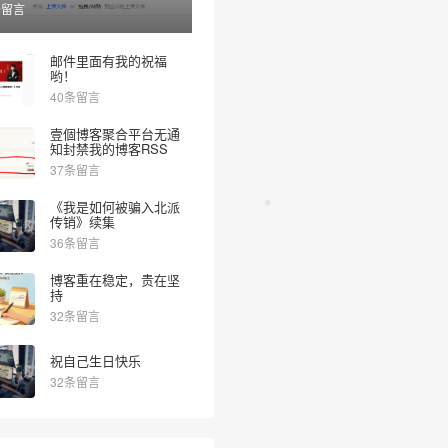
条留言
邮件里面有我的祝福
哟！
40条留言
❅
壹個博客聚合平台无通
知封禁我的博客RSS
37条留言
《我是如何被骗入北派
传销》续集
36条留言
博客重在稳定，贵在坚
持
32条留言
祝自己生日快乐
❄
32条留言