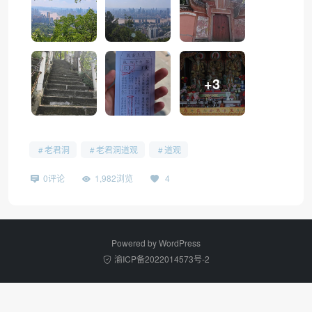
❅
+3
老君洞
老君洞道观
道观
0评论
1,982浏览
4
Powered by
WordPress
渝ICP备2022014573号-2