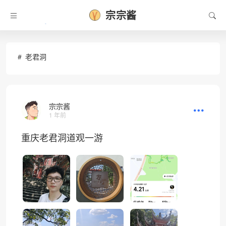
宗宗酱
•
老君洞
宗宗酱
1 年前
重庆老君洞道观一游
•