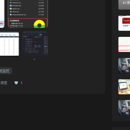
41
统监控
46浏览
1
❅