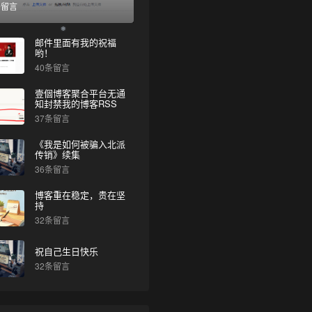
条留言
邮件里面有我的祝福
哟！
40条留言
壹個博客聚合平台无通
知封禁我的博客RSS
37条留言
《我是如何被骗入北派
传销》续集
❆
36条留言
博客重在稳定，贵在坚
持
32条留言
祝自己生日快乐
32条留言