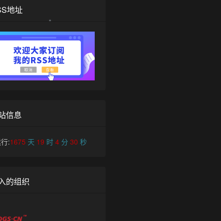
SS地址
•
站信息
行:
1675
天
19
时
4
分
31
秒
入的组织