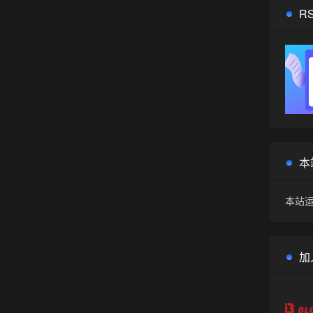
R
本
本站运
加