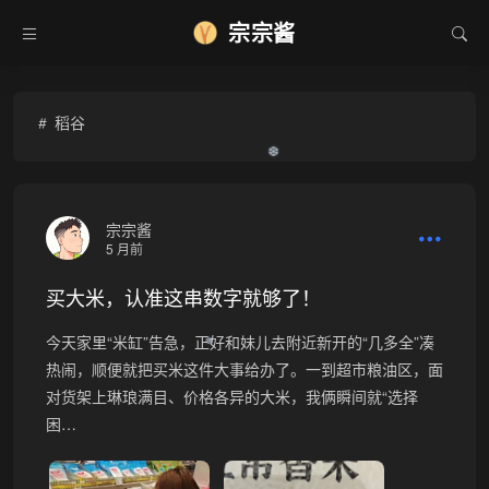
宗宗酱
稻谷
❆
宗宗酱
5 月前
买大米，认准这串数字就够了！
今天家里“米缸”告急，正好和妹儿去附近新开的“几多全”凑
❆
热闹，顺便就把买米这件大事给办了。一到超市粮油区，面
对货架上琳琅满目、价格各异的大米，我俩瞬间就“选择
困…