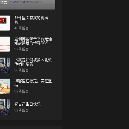
条留言
邮件里面有我的祝福
哟！
40条留言
壹個博客聚合平台无通
知封禁我的博客RSS
37条留言
《我是如何被骗入北派
传销》续集
36条留言
博客重在稳定，贵在坚
持
32条留言
祝自己生日快乐
32条留言