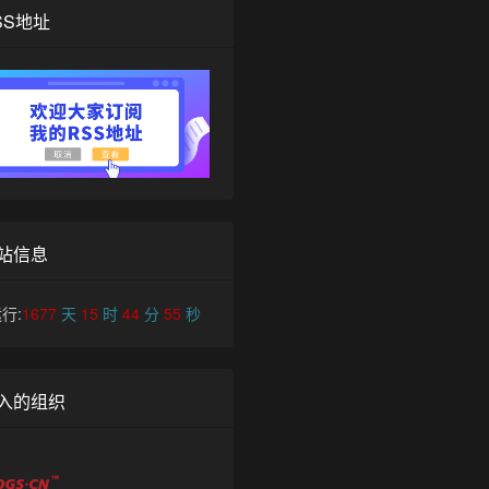
SS地址
站信息
行:
1677
天
15
时
44
分
55
秒
入的组织