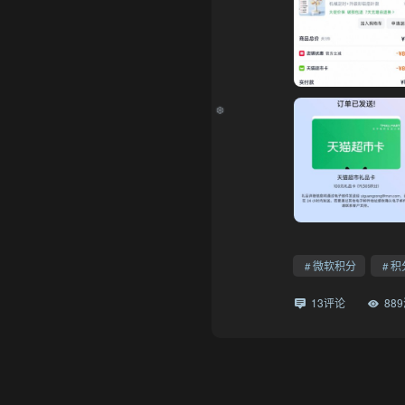
❆
微软积分
积
13评论
88