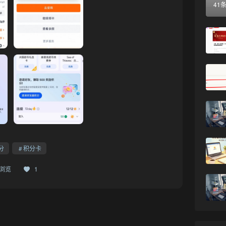
41
分
积分卡
9浏览
1