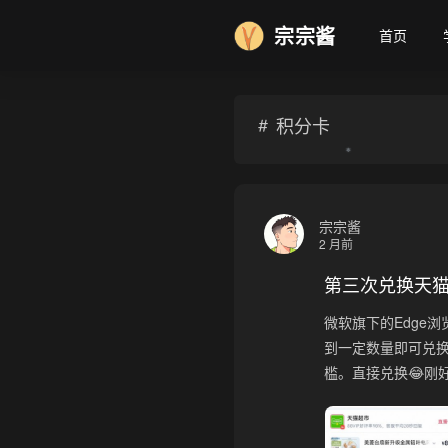
宗宗酱
首页
积分卡
宗宗酱
2 月前
第三次兑换天
微软旗下的Edge
❄
到一定数量即可兑换
槛。直接兑换😂刚