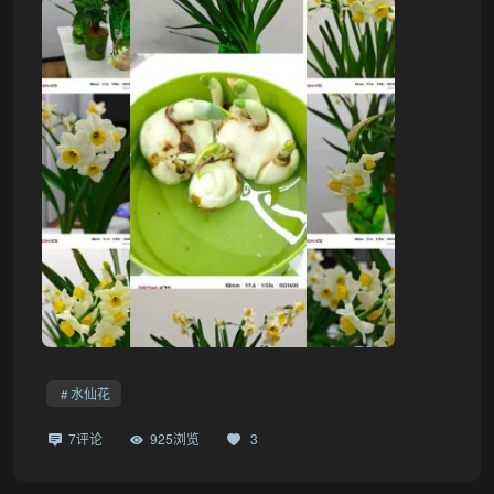
❅
水仙花
7评论
925浏览
3