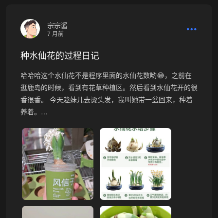
宗宗酱
7 月前
种水仙花的过程日记
哈哈哈这个水仙花不是程序里面的水仙花数哟😂，之前在
逛鹿岛的时候，看到有花草种植区。然后看到水仙花开的很
香很香。 今天趁妹儿去烫头发，我叫她带一盆回来，种着
养着。…