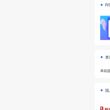
R
本
本站运
加