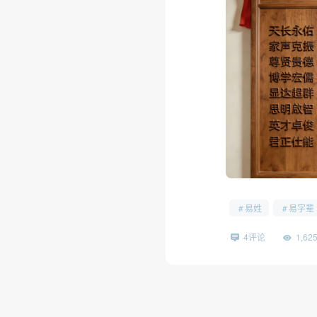
❅
易姓
易字辈
4评论
1,6