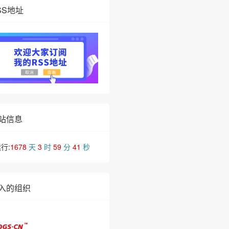
SS地址
站信息
行:
1678
天
3
时
59
分
43
秒
入的组织