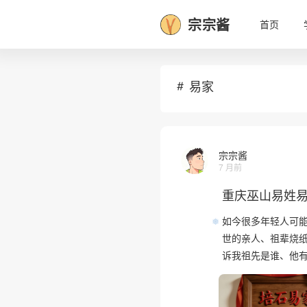
宗宗酱
首页
•
易家
宗宗酱
7 月前
重庆巫山易姓
如今很多年轻人可
世的亲人、祖辈烧纸
诉我祖先是谁、他