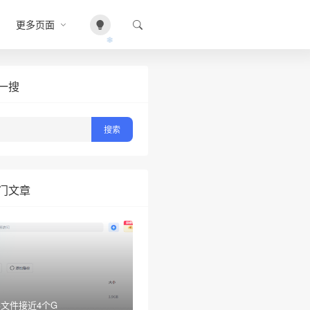
更多页面
一搜
❄
门文章
文件接近4个G