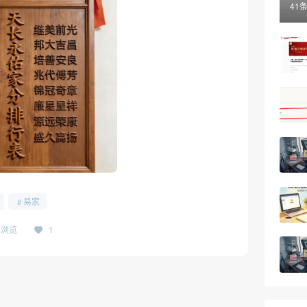
41
易家
25浏览
1