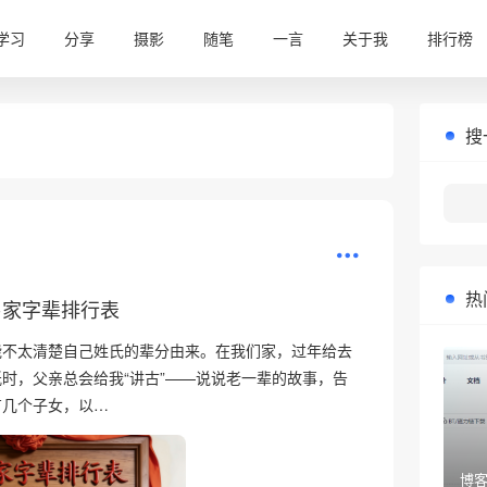
学习
分享
摄影
随笔
一言
关于我
排行榜
搜
热
易家字辈排行表
能不太清楚自己姓氏的辈分由来。在我们家，过年给去
时，父亲总会给我“讲古”——说说老一辈的故事，告
有几个子女，以…
博客