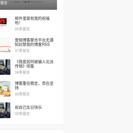
条留言
邮件里面有我的祝福
哟！
40条留言
壹個博客聚合平台无通
知封禁我的博客RSS
37条留言
《我是如何被骗入北派
传销》续集
36条留言
博客重在稳定，贵在坚
持
32条留言
祝自己生日快乐
32条留言