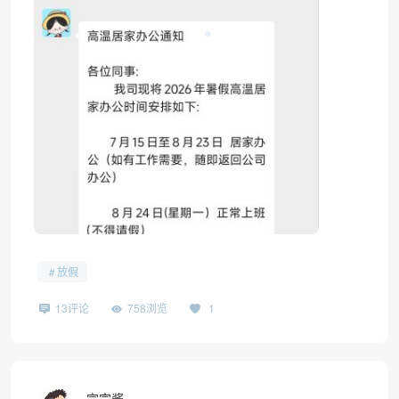
放假
13评论
758浏览
1
宗宗酱