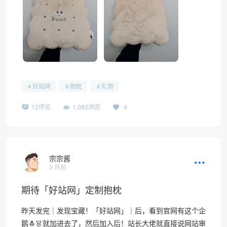
好站网
抱枕
礼物
12评论
1,082浏览
4
宗宗酱
3 月前
期待「好站网」定制抱枕
昨天发完｜发现宝藏！「好站网」｜后，看到官网有这个企
鹅🐧👗就加进去了，然后加入后！站长大佬就直接说网站审