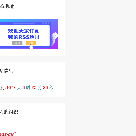
SS地址
站信息
行:
1679
天
3
时
25
分
26
秒
入的组织