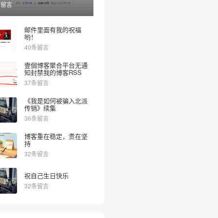
条留言
邮件里面有我的祝福
哟！
40条留言
壹個博客聚合平台无通
知封禁我的博客RSS
37条留言
《我是如何被骗入北派
传销》续集
36条留言
博客重在稳定，贵在坚
持
32条留言
祝自己生日快乐
32条留言