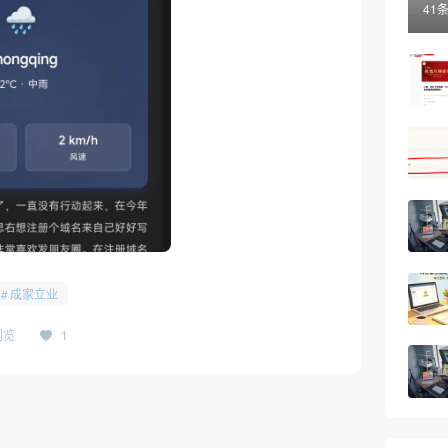
41
成家立业
浏览
1