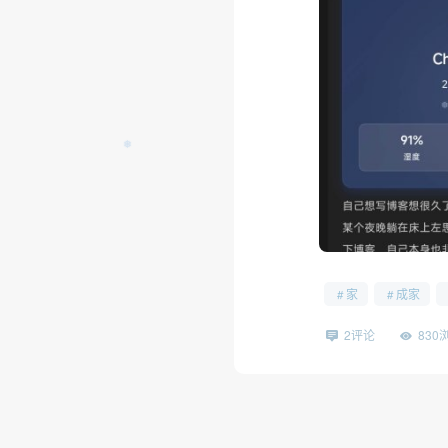
❅
家
成家
2评论
830