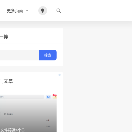
更多页面
•
一搜
门文章
❅
文件接近4个G