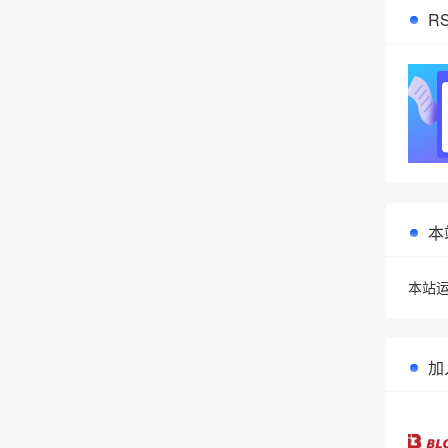
R
本
本站运
加