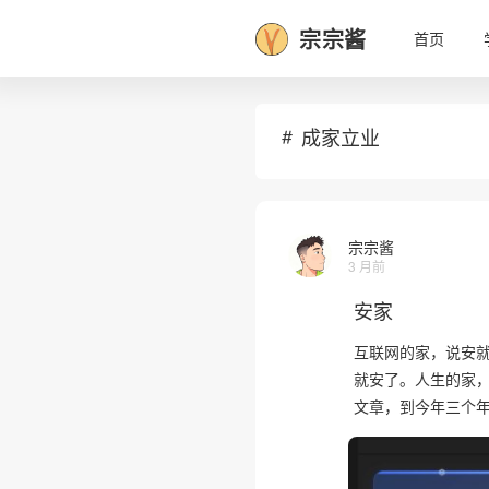
宗宗酱
首页
成家立业
宗宗酱
3 月前
安家
互联网的家，说安就
就安了。人生的家，
文章，到今年三个