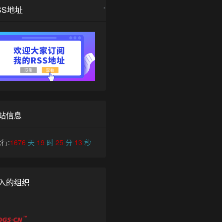
SS地址
•
站信息
行:
1676
天
19
时
25
分
13
秒
入的组织