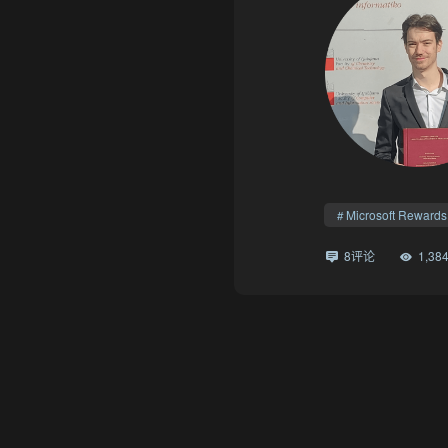
Microsoft Rewards
8评论
1,3