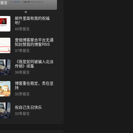
条留言
邮件里面有我的祝福
哟！
40条留言
壹個博客聚合平台无通
知封禁我的博客RSS
37条留言
❅
《我是如何被骗入北派
传销》续集
36条留言
博客重在稳定，贵在坚
持
32条留言
祝自己生日快乐
32条留言