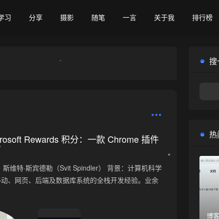
学习
分享
摄影
随笔
一言
关于我
排行榜
❆
搜
热
osoft Rewards 积分：一款 Chrome 插件
•
南
维特·斯宾德勒（Svit Spindler） 背景：计算机科学
移动、网页、后端及数据库系统的全栈开发经验。业余
博客