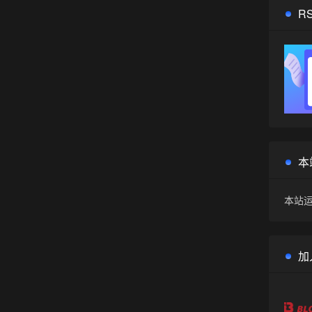
R
本
本站运
加