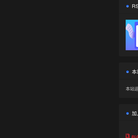
R
本
本站运
加