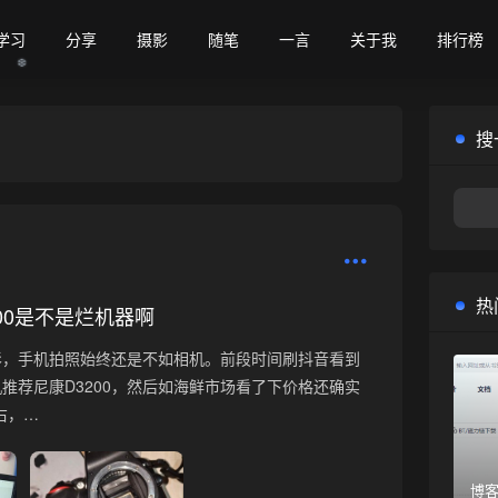
❅
学习
分享
摄影
随笔
一言
关于我
排行榜
搜
❆
热
300是不是烂机器啊
影，手机拍照始终还是不如相机。前段时间刷抖音看到
推荐尼康D3200，然后如海鲜市场看了下价格还确实
左右，…
博客