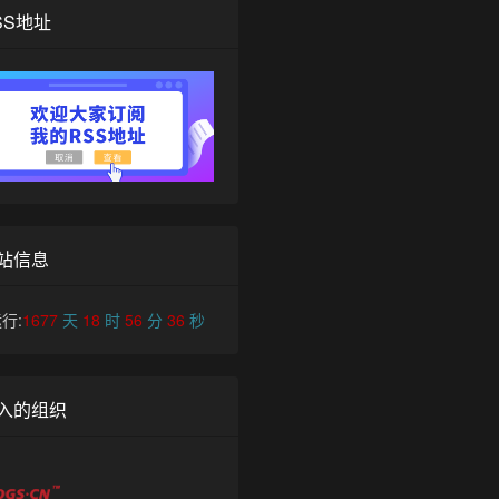
SS地址
站信息
行:
1677
天
18
时
56
分
36
秒
入的组织