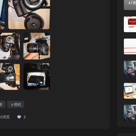
41
单
相机
180浏览
2