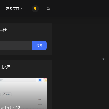
更多页面
一搜
门文章
❆
文件接近4个G