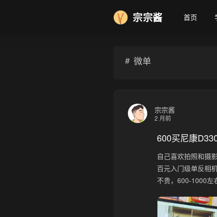
宗宗酱
首页
微单
宗宗酱
2 月前
600买尼康D3
自己喜欢拍照和摄
百元入门级单反相机
不贵，600-1000