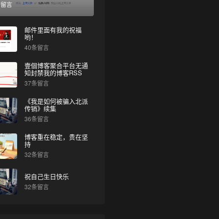
条留言
邮件里面有我的祝福
哟！
40条留言
壹個博客聚合平台无通
知封禁我的博客RSS
37条留言
《我是如何被骗入北派
传销》续集
36条留言
博客重在稳定，贵在坚
持
32条留言
祝自己生日快乐
32条留言