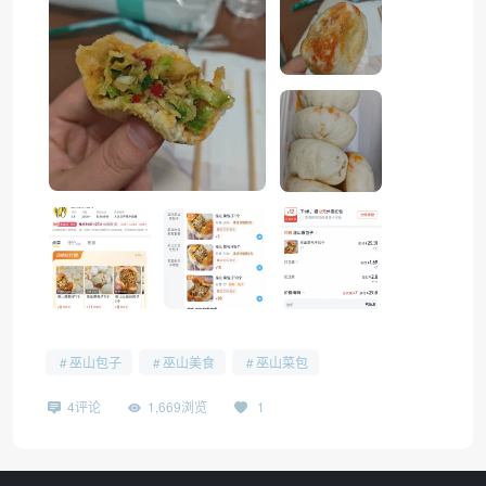
巫山包子
巫山美食
巫山菜包
4评论
1,669浏览
1