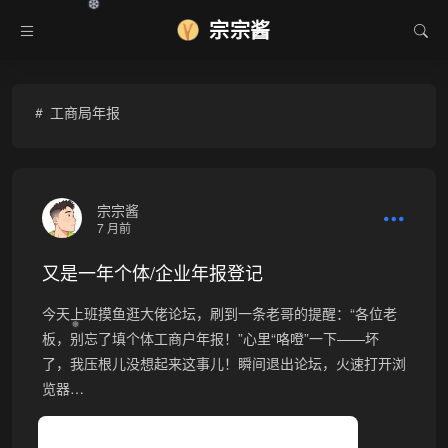
❆
宗宗酱
工商局年报
宗宗酱
7 月前
又是一年个体/企业年报登记
今天上班摸鱼逛大佬论坛，刷到一条老哥的提醒：“各位老
❆
板，别忘了填个体工商户年报！”心里“咯噔”一下——坏
了，我压根儿没想起来这事儿！瞬间退出论坛，火速打开浏
览器…