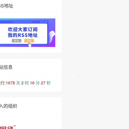
SS地址
站信息
行:
1678
天
2
时
16
分
27
秒
入的组织