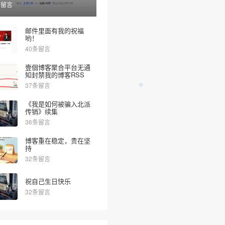
条留言
邮件里面有我的祝福
哟！
40条留言
壹個博客聚合平台无通
知封禁我的博客RSS
37条留言
《我是如何被骗入北派
传销》续集
36条留言
博客重在稳定，贵在坚
持
❆
32条留言
祝自己生日快乐
32条留言