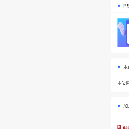
R
本
本站运
加