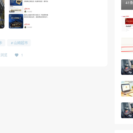
41
卡
山姆超市
05浏览
1