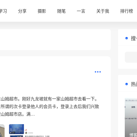
学习
分享
摄影
随笔
一言
关于我
排行榜
搜
热
过山姆超市。刚好九龙坡就有一家山姆超市去看一下。
了所谓的次卡登录他人的会员卡，登录上去后我们兴致
坡山姆超市店。满…
博客