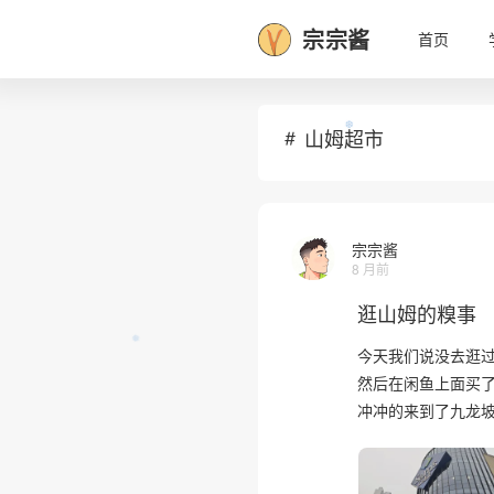
宗宗酱
首页
❅
山姆超市
宗宗酱
8 月前
❆
逛山姆的糗事
今天我们说没去逛
然后在闲鱼上面买
冲冲的来到了九龙