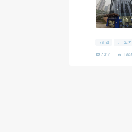
❅
山姆
山姆次
2评论
1,6