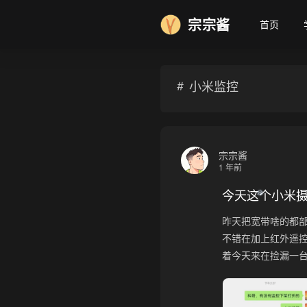
❄
宗宗酱
首页
小米监控
宗宗酱
1 年前
今天这个小米
昨天把宽带啥的都
不错在加上红外遥
着今天来在捡漏一