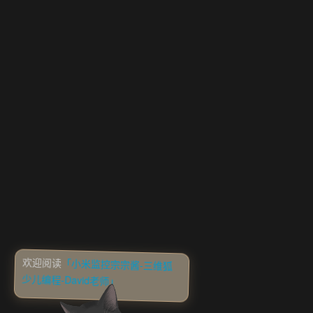
欢迎阅读
「小米监控宗宗酱-三维狐
少儿编程-David老师」