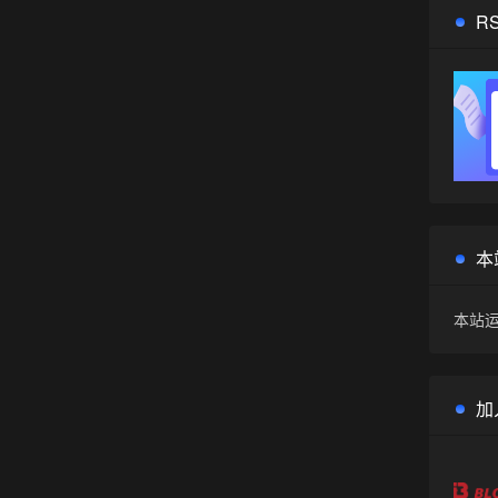
R
本
本站运
加