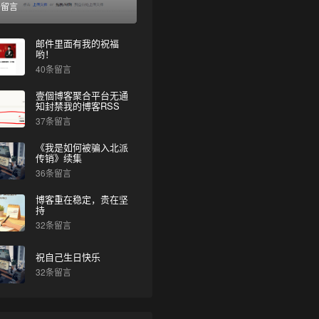
条留言
邮件里面有我的祝福
哟！
40条留言
壹個博客聚合平台无通
知封禁我的博客RSS
37条留言
《我是如何被骗入北派
传销》续集
36条留言
博客重在稳定，贵在坚
持
32条留言
祝自己生日快乐
32条留言