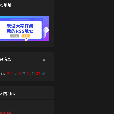
SS地址
站信息
行:
1677
天
8
时
43
分
29
秒
❆
入的组织