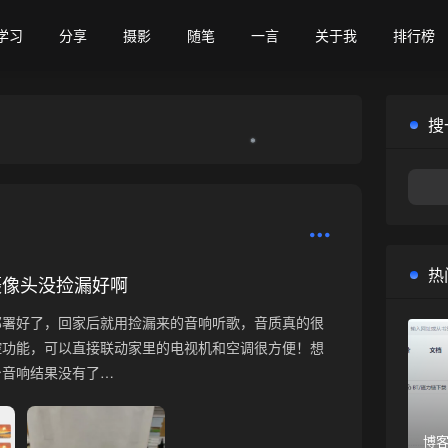
学习
分享
摄影
随笔
一言
关于我
排行榜
搜
热
摄像头没捡漏好啊
❅
部署好了，回家后就用捡漏来的音响听歌，音质真的很
控功能，可以直接联动家里的电视机和空调很方便！想
台音响结果没有了…
博客