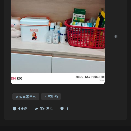
❄
家庭常备药
常用药
4评论
504浏览
1