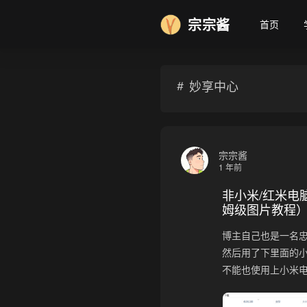
宗宗酱
首页
❆
妙享中心
宗宗酱
1 年前
非小米/红米电
姆级图片教程
博主自己也是一名
然后用了下里面的
不能也使用上小米