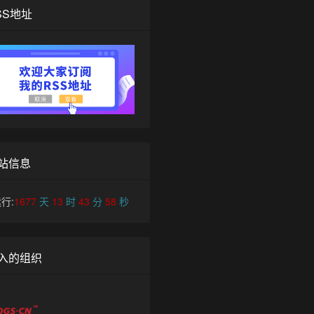
SS地址
站信息
行:
1677
天
13
时
43
分
58
秒
入的组织