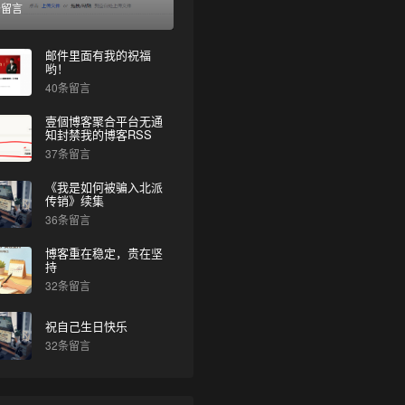
条留言
邮件里面有我的祝福
哟！
40条留言
壹個博客聚合平台无通
知封禁我的博客RSS
37条留言
《我是如何被骗入北派
传销》续集
36条留言
博客重在稳定，贵在坚
持
32条留言
祝自己生日快乐
32条留言