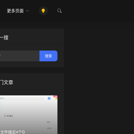
更多页面
一搜
门文章
❅
文件接近4个G