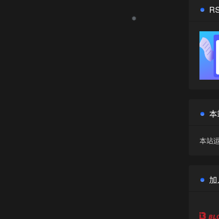
R
❅
本
本站运
加