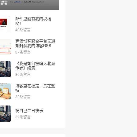
条留言
邮件里面有我的祝福
哟！
40条留言
壹個博客聚合平台无通
知封禁我的博客RSS
37条留言
《我是如何被骗入北派
传销》续集
36条留言
博客重在稳定，贵在坚
持
32条留言
祝自己生日快乐
32条留言