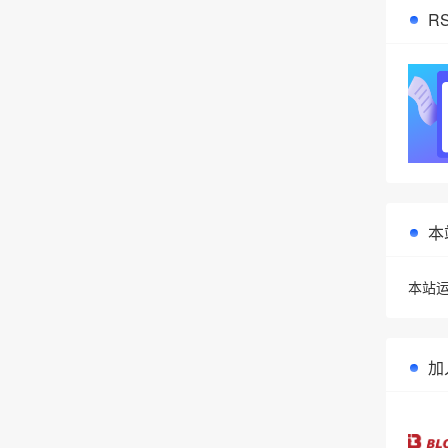
R
本
本站运
加