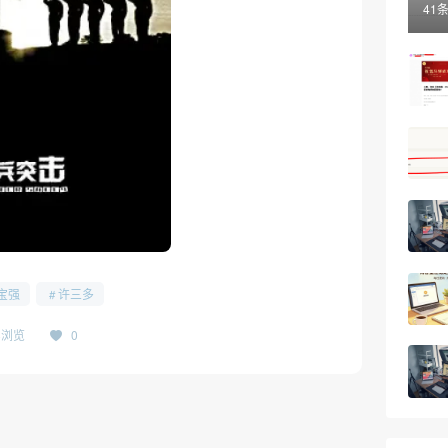
41
宝强
许三多
68浏览
0