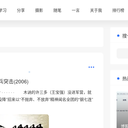
学习
分享
摄影
随笔
一言
关于我
排行榜
搜
热
突击(2006)
· · · · · · 木讷的许三多（王宝强）没进军营，就
投降”招来以“不抛弃、不放弃”精神闻名全团的“钢七连”
❆
博客