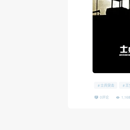
士兵突击
王
0评论
1,1