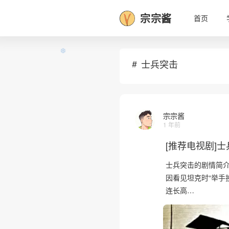
宗宗酱
首页
•
士兵突击
宗宗酱
❆
1 年前
[推荐电视剧]士兵
士兵突击的剧情简介 
因看见坦克时“举手
连长高…