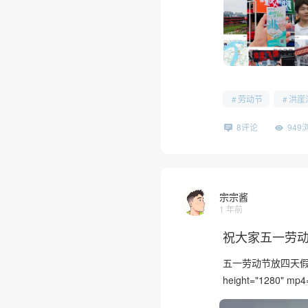
劳动节
洪崖
8评论
949
宗宗酱
1 年前
祝大家五一劳
五一劳动节放四天假，祝大
height="1280" mp4=