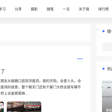
学习
分享
摄影
随笔
一言
关于我
排行榜
搜
热
累了
❆
着朋友从磁器口逛到洪崖洞，我的天啦。全是人头。全
洪崖洞的夜景，整个朝天门还有千厮门大桥全部车辆不
，桥上全是密密麻…
博客