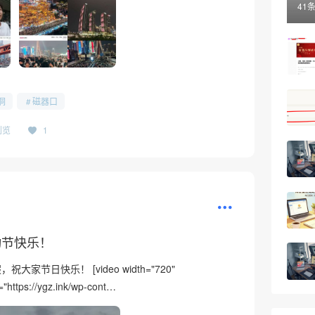
41
洞
磁器口
浏览
1
动节快乐！
家节日快乐！ [video width="720"
"https://ygz.ink/wp-cont…