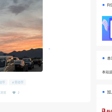
R
本
本站运
动节
劳动节
加
42浏览
2