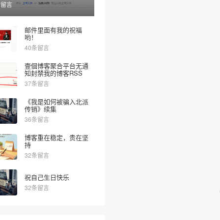
条留言
邮件里面有我的祝福
哟！
40条留言
壹個博客聚合平台无通
知封禁我的博客RSS
37条留言
《我是如何被骗入北派
传销》续集
36条留言
博客重在稳定，贵在坚
持
32条留言
祝自己生日快乐
32条留言