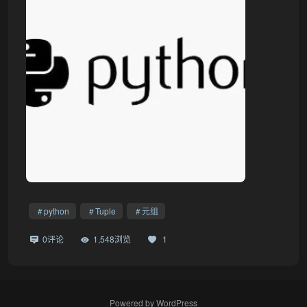
python
Tuple
元组
0评论
1,548浏览
1
Powered by
WordPress