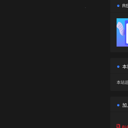
R
•
本
本站运
加