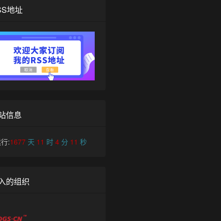
SS地址
站信息
行:
1677
天
11
时
4
分
11
秒
入的组织