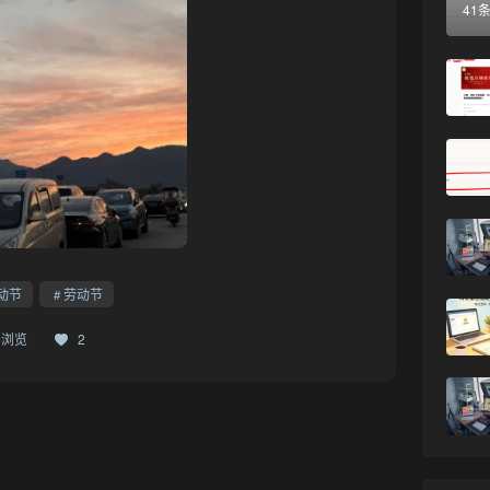
41
动节
劳动节
46浏览
2