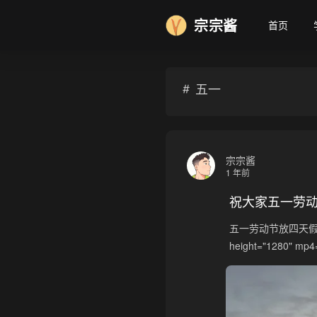
宗宗酱
首页
❄
五一
宗宗酱
1 年前
祝大家五一劳
五一劳动节放四天假，祝大
height="1280" mp4=