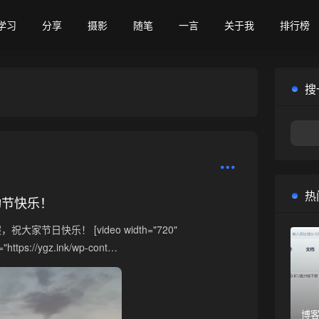
学习
分享
摄影
随笔
一言
关于我
排行榜
搜
热
动节快乐！
家节日快乐！ [video width="720"
"https://ygz.ink/wp-cont…
博客