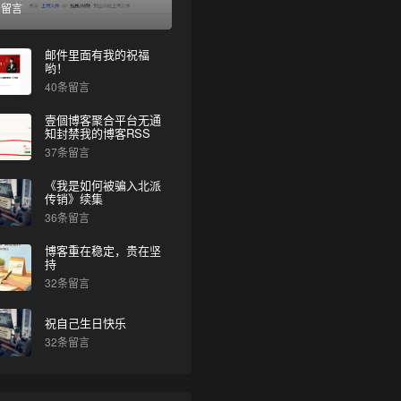
条留言
邮件里面有我的祝福
哟！
40条留言
壹個博客聚合平台无通
知封禁我的博客RSS
37条留言
《我是如何被骗入北派
传销》续集
36条留言
博客重在稳定，贵在坚
持
32条留言
祝自己生日快乐
32条留言