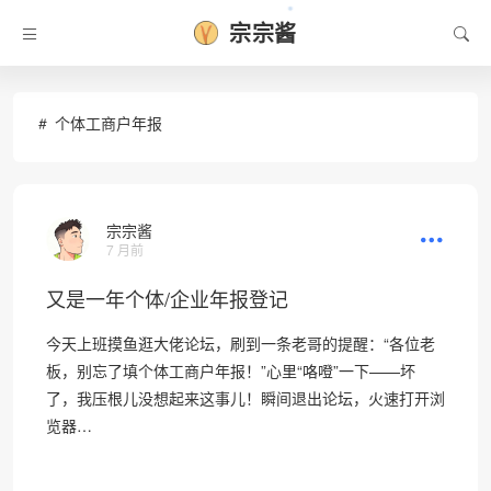
宗宗酱
❅
个体工商户年报
宗宗酱
7 月前
又是一年个体/企业年报登记
今天上班摸鱼逛大佬论坛，刷到一条老哥的提醒：“各位老
板，别忘了填个体工商户年报！”心里“咯噔”一下——坏
了，我压根儿没想起来这事儿！瞬间退出论坛，火速打开浏
览器…