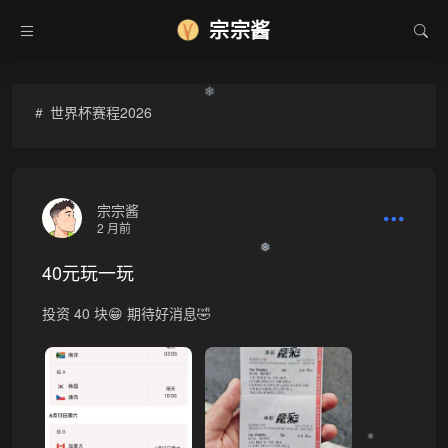
宗宗酱
❄
世界杯赛程2026
宗宗酱
2 月前
❆
40元玩一玩
投资 40 块😁 ​期待好消息🤣
❅