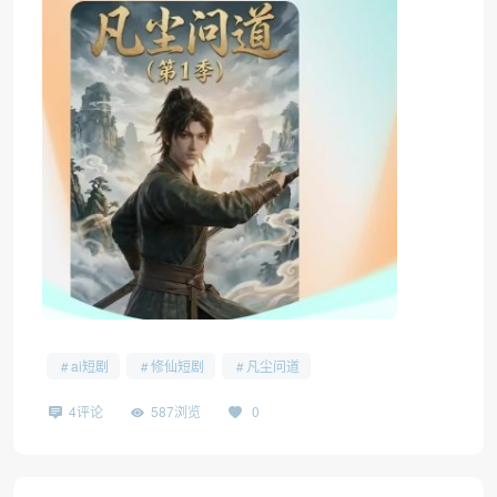
ai短剧
修仙短剧
凡尘问道
4评论
587浏览
0