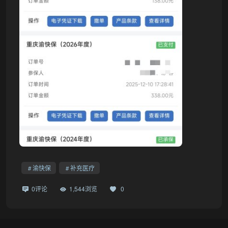
渝快保
补充医疗
0评论
1,544浏览
0