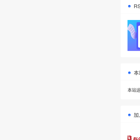
R
本
本站运
加