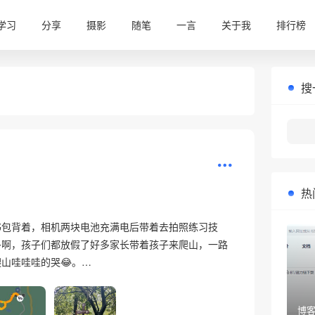
学习
分享
摄影
随笔
一言
关于我
排行榜
❄
搜
热
书包背着，相机两块电池充满电后带着去拍照练习技
多啊，孩子们都放假了好多家长带着孩子来爬山，一路
山哇哇哇的哭😂。…
博客