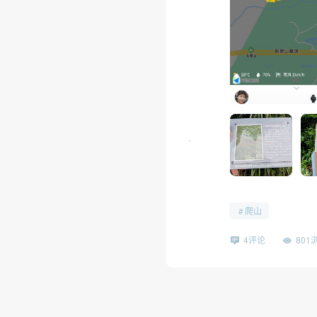
爬山
•
4评论
801