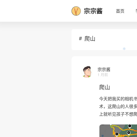
宗宗酱
首页
爬山
宗宗酱
❄
1 月前
爬山
今天把我买的相机
术，这爬山的人很
上就听见孩子不想爬