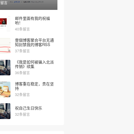
条留言
邮件里面有我的祝福
哟！
40条留言
壹個博客聚合平台无通
知封禁我的博客RSS
37条留言
《我是如何被骗入北派
传销》续集
36条留言
博客重在稳定，贵在坚
持
32条留言
祝自己生日快乐
32条留言