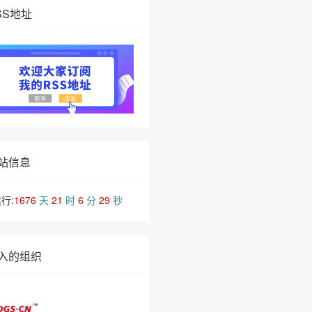
SS地址
站信息
行:
1676
天
21
时
6
分
29
秒
入的组织