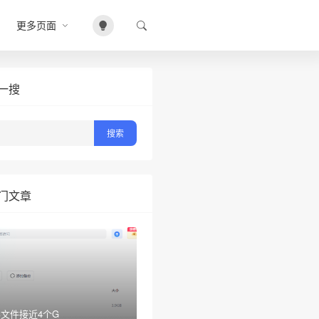
❆
更多页面
一搜
门文章
文件接近4个G