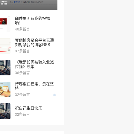
条留言
邮件里面有我的祝福
哟！
40条留言
壹個博客聚合平台无通
知封禁我的博客RSS
37条留言
《我是如何被骗入北派
传销》续集
36条留言
博客重在稳定，贵在坚
持
32条留言
祝自己生日快乐
32条留言