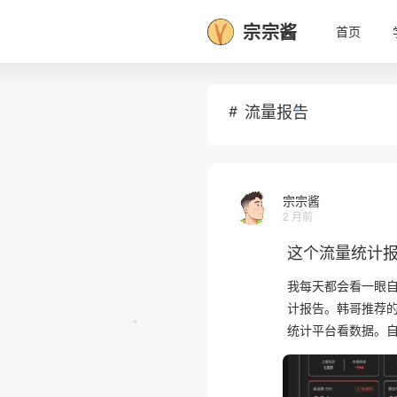
宗宗酱
首页
流量报告
宗宗酱
2 月前
这个流量统计
❅
我每天都会看一眼
计报告。韩哥推荐的
统计平台看数据。