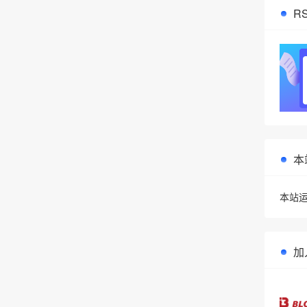
R
•
本
本站运
加