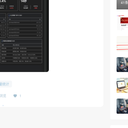
41
量统计
9浏览
1