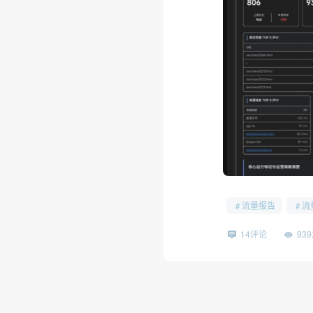
❅
流量报告
流
14评论
93