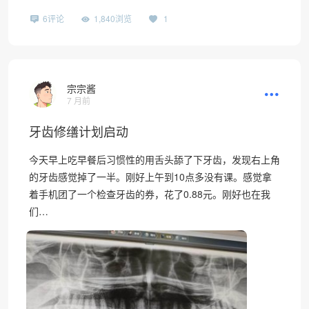
6评论
1,840浏览
1
❄
宗宗酱
7 月前
牙齿修缮计划启动
今天早上吃早餐后习惯性的用舌头舔了下牙齿，发现右上角
的牙齿感觉掉了一半。刚好上午到10点多没有课。感觉拿
着手机团了一个检查牙齿的券，花了0.88元。刚好也在我
们…