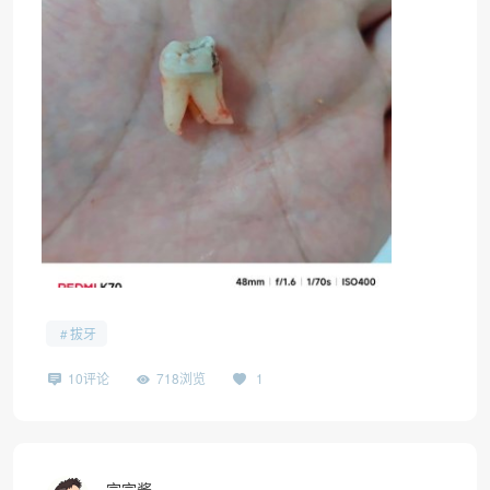
拔牙
10评论
718浏览
1
宗宗酱